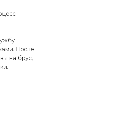
оцесс
лужбу
ками. После
вы на брус,
ки.