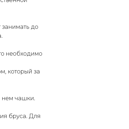
ественной
 занимать до
.
его необходимо
м, который за
в нем чашки.
ия бруса. Для