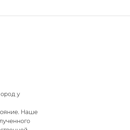
пород у
тояние. Наше
лученного