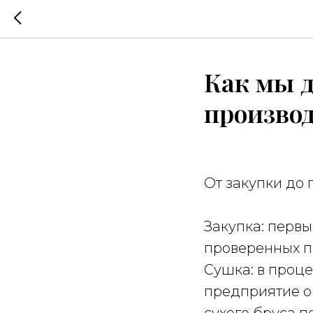
Как мы д
произво
От закупки до 
Закупка: перв
проверенных п
Сушка: в проце
предприятие о