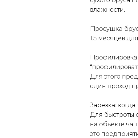
сухого бруса п
влажности.
Просушка брус
1.5 месяцев д
Профилировка: 
“профилировать
Для этого пред
один проход п
Зарезка: когда
Для быстроты 
на объекте ча
это предприят